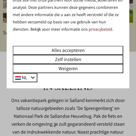
analyse. Deze partners kunnen deze gegevens combineren
met andere informatie die u aan ze heeft verstrekt of die ze
hebben verzameld op basis van uw gebruik van hun
diensten. Bekijk voor meer informatie ons
privacybeleid
.
Swipe voor meer afbeeldingen →
Alles accepteren
Zelf instellen
ONTDEK DE OMGEVING
Weigeren
VAN ONS BUNGALOWPARK
NL
IN SALLAND
Ons vakantiepark gelegen in Salland kenmerkt zich door
talloze natuurgebieden zoals 'De Sprengenberg' en
Nationaal Park de Sallandse Heuvelrug. Pak de fiets en
verken de omgeving; je zult gegarandeerd versteld staan
van de indrukwekkende natuur. Naast prachtige natuur