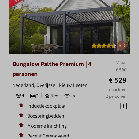
8,8
Vanaf
Bungalow Palthe Premium | 4
€ 590
personen
€ 529
Nederland, Overijssel, Nieuw Heeten
7 nachten
4
2
Nee
Ja
2 personen
Inductiekookplaat
Boxspringbedden
Moderne Inrichting
Recent Gerenoveerd