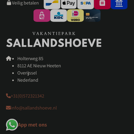
Veilig betalen
Holterweg 85
8112 AE Nieuw Heeten
Overijssel
Nederland
+31(0)572321342
info@sallandshoeve.nl
App met ons