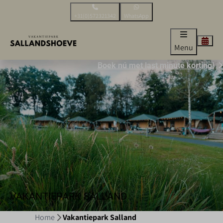
+31(0)572321342
WhatsApp
Menu
Boek nú met last minute korting!
VAKANTIEPARK SALLAND
Home
Vakantiepark Salland