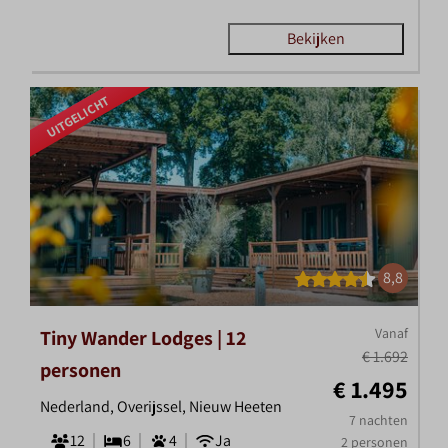
Bekijken
UITGELICHT
8,8
Vanaf
Tiny Wander Lodges | 12
€ 1.692
personen
€ 1.495
Nederland, Overijssel, Nieuw Heeten
7 nachten
12
6
4
Ja
2 personen