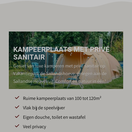
KAMPEERPLAATS MET PRIVÉ
SANITAIR
Geniet van luxe kamperen met privé sanitair op
Vakantiepark de Sallandshoeve, gelegen aan de
Sallandse Heuvelrug. Comfort en natuur in één!
Ruime kampeerplaats van 100 tot 120m²
Vlak bij de speelvijver
Eigen douche, toilet en wastafel
Veel privacy