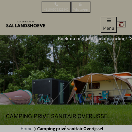
+31(0)572321342
WhatsApp
Menu
Boek nú met last minute korting!
CAMPING PRIVÉ SANITAIR OVERIJSSEL
Home
Camping privé sanitair Overijssel