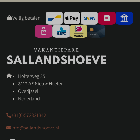
Veilig betalen
Holterweg 85
8112 AE Nieuw Heeten
Overijssel
Nederland
+31(0)572321342
info@sallandshoeve.nl