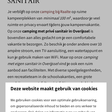
SANITAIR
Je verblijft op onze
camping bij Raalte
op ruime
kampeerplekken van
minimaal 100 m
², waardoor je veel
ruimte en privacy ervaart tijdens jouw kampeervakantie.
Op onze
camping met privé sanitair in Overijssel
is
bovendien aan alles gedacht om je een comfortabele
vakantie te bezorgen. Zo beschik je onder andere over 10
ampère stroom, een TV-aansluiting, een watertappunt en
kun je gebruik maken van WiFi. Maar op onze
camping
met eigen sanitair in Overijssel
vind je ook een ruim
aanbod aan faciliteiten. Met diverse speelgelegenheden,
een recreatieteam in de schoolvakanties, een grote
speelvijver en een tafeltennistafel is er voor de kinderen
Deze website maakt gebruik van cookies
genoeg te doen! Op de wat koudere dagen kun je terecht
in het
binnenzwembad
en een hapje eten kan bij ons in
We gebruiken cookies voor een optimale gebruikservaring,
het restaurant.
om gepersonaliseerde inhoud te bieden en ons verkeer te
analyseren. Ook delen we informatie over uw gebruik van