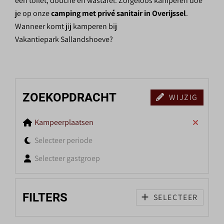
een toilet, douche en wastafel. Zorgeloos kamperen doe
je op onze
camping met privé sanitair in Overijssel
.
Wanneer komt jij kamperen bij
Vakantiepark Sallandshoeve?
ZOEKOPDRACHT
WIJZIG
Kampeerplaatsen
Selecteer periode
Selecteer gastgroep
FILTERS
SELECTEER