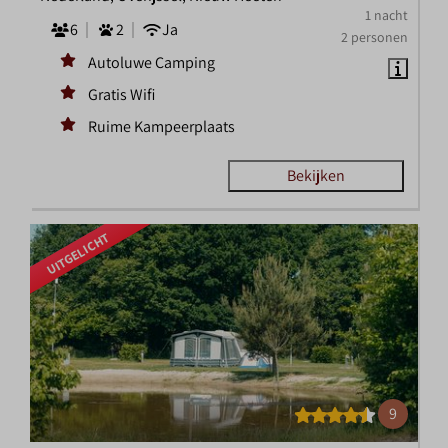
1 nacht
6
2
Ja
2 personen
Autoluwe Camping
Gratis Wifi
Ruime Kampeerplaats
Bekijken
UITGELICHT
9