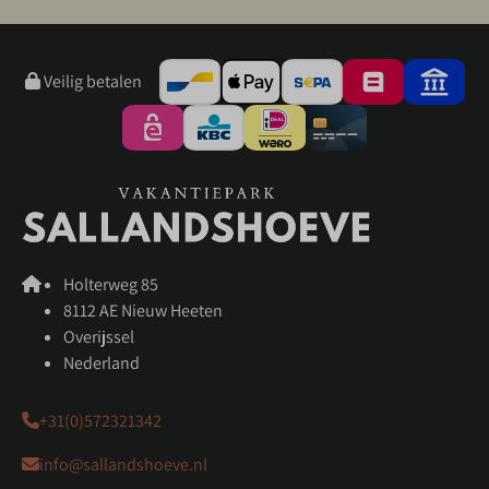
Veilig betalen
Holterweg 85
8112 AE Nieuw Heeten
Overijssel
Nederland
+31(0)572321342
info@sallandshoeve.nl