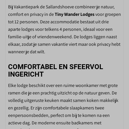
Combimagnetron
Bij Vakantiepark de Sallandshoeve combineer je natuur,
Koelkast met vriesvak
comfort en privacy in de
Tiny Wander Lodges
voor groepen
Nespresso koffiemachine
tot 12 personen. Deze accommodatie bestaat uit drie
Oven
aparte lodges voor telkens 4 personen, ideaal voor een
Vaatwasser
familie-uitje of vriendenweekend. De lodges liggen naast
Waterkoker
elkaar, zodat je samen vakantie viert maar ook privacy hebt
wanneer je dat wilt.
BADKAMER
Douche
COMFORTABEL EN SFEERVOL
Badkamer met douche, wastafel en toilet
INGERICHT
Elke lodge beschikt over een ruime woonkamer met grote
BUITEN
ramen die je een prachtig uitzicht op de natuur geven. De
Tuinmeubels
volledig uitgeruste keuken maakt samen koken makkelijk
Veranda
en gezellig. Er zijn comfortabele slaapkamers twee
eenpersoonsbedden, perfect om bij te komen na een
PARKFACILITEITEN DE
actieve dag. De moderne ensuite badkamers met