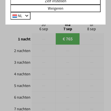
Zelf instellen
Weigeren
ma
07-09-2026
di
08-09-2026
NL
zo
ma
di
6 sep
7 sep
8 sep
—
€ 765
—
1 nacht
—
—
—
2 nachten
—
—
—
3 nachten
—
—
—
4 nachten
—
—
—
5 nachten
—
—
—
6 nachten
—
—
—
7 nachten