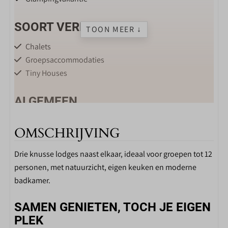
SOORT VERBLIJF
TOON MEER ↓
Chalets
Groepsaccommodaties
Tiny Houses
ALGEMEEN
WiFi
OMSCHRIJVING
Centrale verwarming
Drie knusse lodges naast elkaar, ideaal voor groepen tot 12
WOONKAMER
personen, met natuurzicht, eigen keuken en moderne
badkamer.
Flatscreen TV
SAMEN GENIETEN, TOCH JE EIGEN
KEUKEN
PLEK