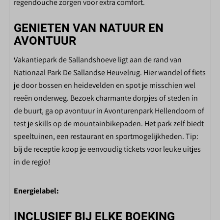
SALLANDSHOEVE
regendouche zorgen voor extra comfort.
Binnenzwembad
GENIETEN VAN NATUUR EN
Winkel
AVONTUUR
Fietsverhuur
Vakantiepark de Sallandshoeve ligt aan de rand van
Toiletgebouw
Nationaal Park De Sallandse Heuvelrug. Hier wandel of fiets
Restaurant
je door bossen en heidevelden en spot je misschien wel
Receptie
reeën onderweg. Bezoek charmante dorpjes of steden in
Skelterverhuur
de buurt, ga op avontuur in Avonturenpark Hellendoorn of
Speelvijver
test je skills op de mountainbikepaden. Het park zelf biedt
Spellenplein
speeltuinen, een restaurant en sportmogelijkheden. Tip:
Interactieve voetbalmuur
bij de receptie koop je eenvoudig tickets voor leuke uitjes
Binnenspeeltuin
in de regio!
Buitenspeeltuin
Tafeltennistafel
Midgetgolf
Energielabel:
INCLUSIEF BIJ ELKE BOEKING