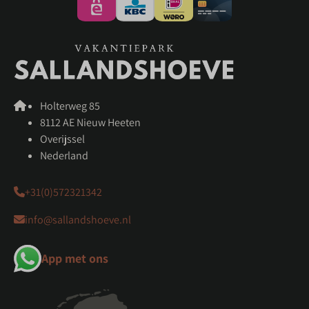
Holterweg 85
8112 AE Nieuw Heeten
Overijssel
Nederland
+31(0)572321342
info@sallandshoeve.nl
App met ons