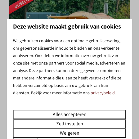
UITGELICHT
Deze website maakt gebruik van cookies
We gebruiken cookies voor een optimale gebruikservaring,
om gepersonaliseerde inhoud te bieden en ons verkeer te
9
analyseren. Ook delen we informatie over uw gebruik van
onze site met onze partners voor social media, adverteren en
Vanaf
Kampeerplaats met privé sanitair
analyse. Deze partners kunnen deze gegevens combineren
€ 75
met andere informatie die u aan ze heeft verstrekt of die ze
Nederland, Overijssel, Nieuw Heeten
hebben verzameld op basis van uw gebruik van hun
1 nacht
6
2
Ja
diensten. Bekijk voor meer informatie ons
privacybeleid
.
2 personen
Privé Sanitair
Ruime Kampeerplaats
Alles accepteren
Autoluwe Camping
Zelf instellen
Weigeren
Bekijken