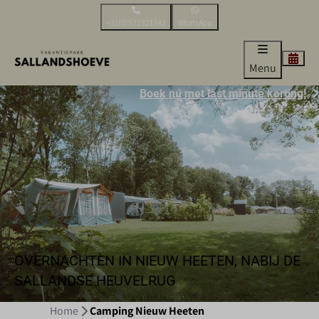
+31(0)572321342
WhatsApp
Menu
Boek nú met last minute korting!
OVERNACHTEN IN NIEUW HEETEN, NABIJ DE
SALLANDSE HEUVELRUG
Home
Camping Nieuw Heeten