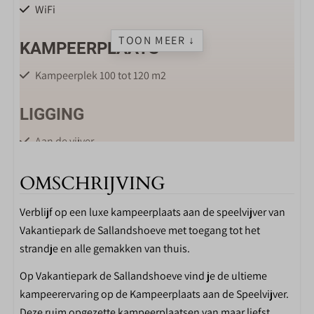
WiFi
TOON MEER ↓
KAMPEERPLAATS
Kampeerplek 100 tot 120 m2
LIGGING
Aan de vijver
Veel zon
Vlakbij sanitairgebouw
OMSCHRIJVING
Verblijf op een luxe kampeerplaats aan de speelvijver van
PARKFACILITEITEN DE
Vakantiepark de Sallandshoeve met toegang tot het
SALLANDSHOEVE
strandje en alle gemakken van thuis.
Winkel
Op Vakantiepark de Sallandshoeve vind je de ultieme
Skelterverhuur
kampeerervaring op de Kampeerplaats aan de Speelvijver.
Receptie
Deze ruim opgezette kampeerplaatsen van maar liefst