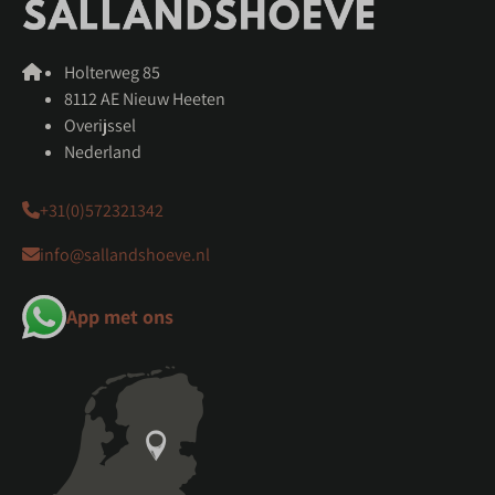
Holterweg 85
8112 AE Nieuw Heeten
Overijssel
Nederland
+31(0)572321342
info@sallandshoeve.nl
App met ons