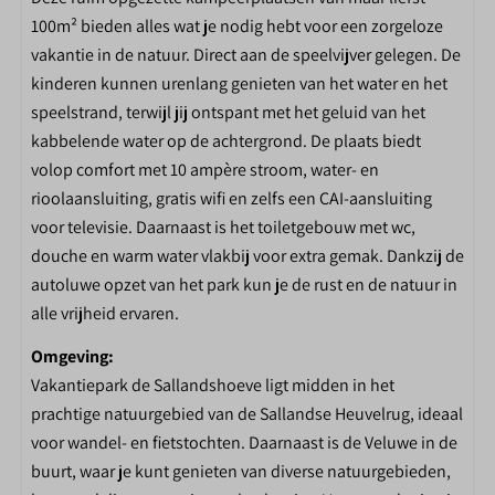
Restaurant
100m² bieden alles wat je nodig hebt voor een zorgeloze
Toiletgebouw
vakantie in de natuur. Direct aan de speelvijver gelegen. De
Fietsverhuur
kinderen kunnen urenlang genieten van het water en het
Binnenzwembad
speelstrand, terwijl jij ontspant met het geluid van het
Midgetgolf
kabbelende water op de achtergrond. De plaats biedt
Tafeltennistafel
volop comfort met 10 ampère stroom, water- en
Buitenspeeltuin
rioolaansluiting, gratis wifi en zelfs een CAI-aansluiting
Binnenspeeltuin
voor televisie. Daarnaast is het toiletgebouw met wc,
Interactieve voetbalmuur
douche en warm water vlakbij voor extra gemak. Dankzij de
Spellenplein
autoluwe opzet van het park kun je de rust en de natuur in
Speelvijver
alle vrijheid ervaren.
Omgeving:
Vakantiepark de Sallandshoeve ligt midden in het
prachtige natuurgebied van de Sallandse Heuvelrug, ideaal
voor wandel- en fietstochten. Daarnaast is de Veluwe in de
buurt, waar je kunt genieten van diverse natuurgebieden,