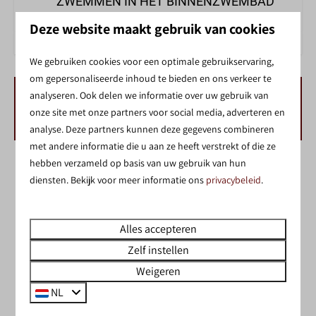
ZWEMMEN IN HET BINNENZWEMBAD
Deze website maakt gebruik van cookies
We gebruiken cookies voor een optimale gebruikservaring,
om gepersonaliseerde inhoud te bieden en ons verkeer te
analyseren. Ook delen we informatie over uw gebruik van
BESCHIKBAARHEID EN PRIJS
onze site met onze partners voor social media, adverteren en
analyse. Deze partners kunnen deze gegevens combineren
met andere informatie die u aan ze heeft verstrekt of die ze
hebben verzameld op basis van uw gebruik van hun
2 gasten
diensten. Bekijk voor meer informatie ons
privacybeleid
.
zo
09-08-2026
ma
10-08-2026
Alles accepteren
za
zo
ma
Zelf instellen
8 aug
9 aug
10 aug
Weigeren
—
€ 46
—
1 nacht
NL