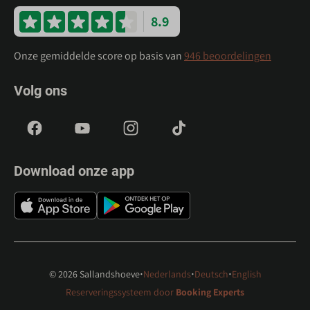
8.9
Onze gemiddelde score op basis van
946 beoordelingen
Volg ons
Download onze app
·
·
·
© 2026 Sallandshoeve
Nederlands
Deutsch
English
Reserveringssysteem door
Booking Experts