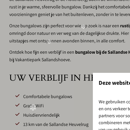
rust in je warme, sfeervolle bungalow. Dankzij het comfortabele
voorzieningen geniet je van het buitenleven, zonder in te leve
Onze bungalows zijn perfect voor wie op zoek is naar een
rusti
omringd door natuur en ver weg van de dagelijkse drukte. Hier
uitstapjes met ontspannen avonden binnen, in alle comfort.
❆
Ontdek hoe fijn een verblijf in een
bungalow bij de Sallandse 
bij Vakantiepark Sallandshoeve.
UW VERBLIJF IN HET KOR
Deze websit
Comfortabele bungalows
We gebruiken co
Gratis WiFi
en ons verkeer 
Huisdiervriendelijk
partners voor s
combineren met 
13 km van de Sallandse Heuvelrug
van uw gebruik 