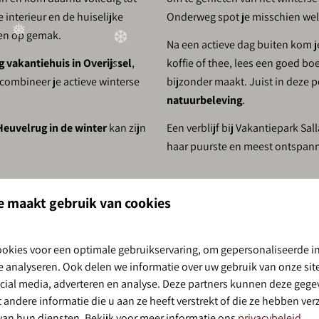
 interieur en de huiselijke
Onderweg spot je misschien wel r
ren op gemak.
Na een actieve dag buiten kom j
g vakantiehuis in Overijssel
,
koffie of thee, lees een goed boe
 combineer je actieve winterse
bijzonder maakt. Juist in deze p
natuurbeleving
.
❅
Heuvelrug in de winter
kan zijn
Een verblijf bij Vakantiepark S
haar puurste en meest ontspan
T
ONTDEK DE 
e maakt gebruik van cookies
Nabij Sallandse Heuvelr
okies voor een optimale gebruikservaring, om gepersonaliseerde i
Vlak bij idyllisch Devente
te analyseren. Ook delen we informatie over uw gebruik van onze si
Prachtige winterwandelr
ocial media, adverteren en analyse. Deze partners kunnen deze geg
andere informatie die u aan ze heeft verstrekt of die ze hebben ve
Panoramische uitzichten
van hun diensten. Bekijk voor meer informatie ons
privacybeleid
.