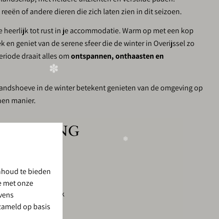
eeën of andere dieren die zich laten zien in dit seizoen.
e heerlijk tot rust in je accommodatie. Warm op met een kop
k en geniet van de serene sfeer die de winter in Overijssel zo
eriode draait alles om
ontspannen, onthaasten en
allandshoeve in de winter betekent genieten van de omgeving op
nen manier.
OMGEVING
ug
nhoud te bieden
r
✽
te met onze
outes vanaf het park
evens
rzameld op basis