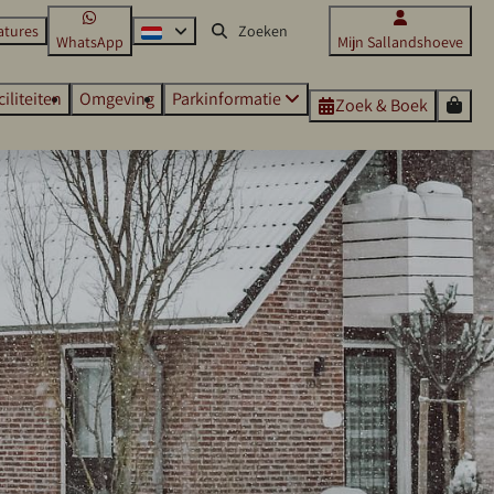
atures
WhatsApp
Mijn Sallandshoeve
❆
ciliteiten
Omgeving
Parkinformatie
Zoek & Boek