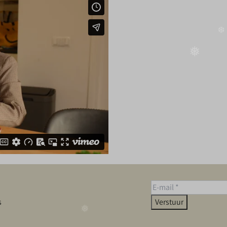
s
Verstuur
❆