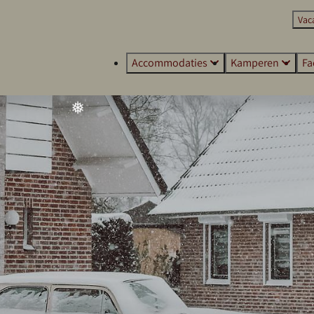
Vac
❆
Accommodaties
Kamperen
Fa
❅