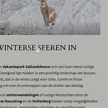
❆
INTERSE SFEREN IN
an
Vakantiepark Sallandshoeve
zich van haar meest rustige
Overijssel ligt midden in een prachtig landschap van bossen,
 dat in de winter zorgt voor stilte, ruimte en frisse
ng om even te ontsnappen aan de drukte van alledag.
ooie
winterwandelingen
of rustige fietstochten door de
dse Heuvelrug
en de
Holterberg
bieden volop mogelijkheden
 landschap, met heldere uitzichten en verstilde paden.