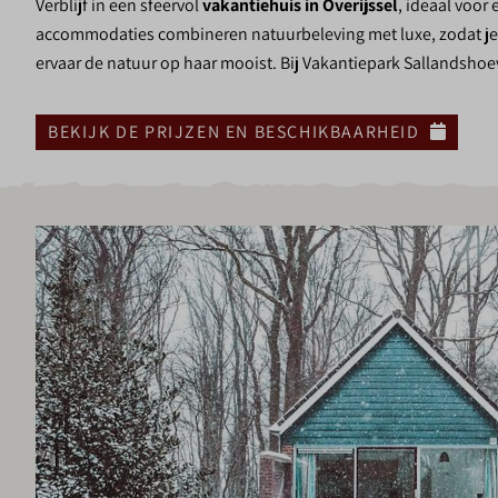
Verblijf in een sfeervol
vakantiehuis in Overijssel
, ideaal voor
accommodaties combineren natuurbeleving met luxe, zodat je
ervaar de natuur op haar mooist. Bij Vakantiepark Sallandshoev
❆
BEKIJK DE PRIJZEN EN BESCHIKBAARHEID