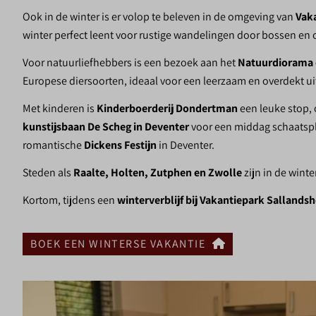
❆
Ook in de winter is er volop te beleven in de omgeving van
Vak
winter perfect leent voor rustige wandelingen door bossen en 
Voor natuurliefhebbers is een bezoek aan het
Natuurdiorama 
Europese diersoorten, ideaal voor een leerzaam en overdekt u
Met kinderen is
Kinderboerderij Dondertman
een leuke stop, 
kunstijsbaan De Scheg in Deventer
voor een middag schaatsple
romantische
Dickens Festijn
in Deventer.
Steden als
Raalte, Holten, Zutphen en Zwolle
zijn in de wint
Kortom, tijdens een
winterverblijf bij Vakantiepark Sallands
❅
✽
BOEK EEN WINTERSE VAKANTIE