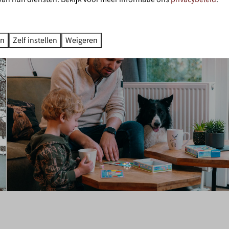
En meer...
✽
en
Zelf instellen
Weigeren
❅
❅
❆
❆