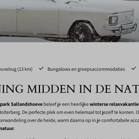
❅
euvelrug (13 km)
Bungalows en groepsaccommodaties
NG MIDDEN IN DE NAT
epark Sallandshoeve
beleef je een heerlijke
winterse relaxvakantie 
olterberg. De perfecte plek om even helemaal tot jezelf te komen. Ook
terwandeling over de heide, warm daarna op in je comfortabele accom
 natuur
.