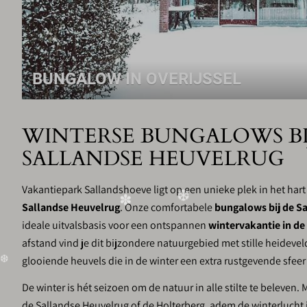
BUNGALOW IN OVERIJSSEL
WINTERSE BUNGALOWS BI
SALLANDSE HEUVELRUG
Vakantiepark Sallandshoeve ligt op een unieke plek in het hart v
Sallandse Heuvelrug
. Onze comfortabele
bungalows bij de S
ideale uitvalsbasis voor een ontspannen
wintervakantie in de
afstand vind je dit bijzondere natuurgebied met stille heideve
glooiende heuvels die in de winter een extra rustgevende sfeer 
De winter is hét seizoen om de natuur in alle stilte te beleven.
de Sallandse Heuvelrug of de Holterberg, adem de winterlucht 