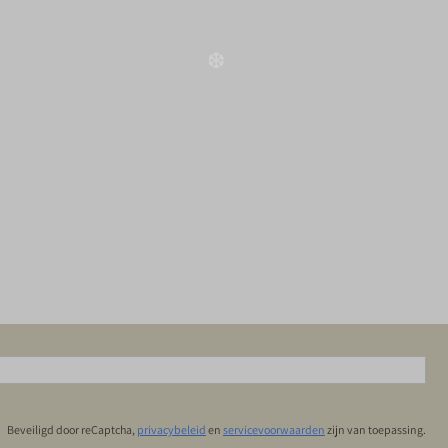
Beveiligd door reCaptcha,
privacybeleid
en
servicevoorwaarden
zijn van toepassing.