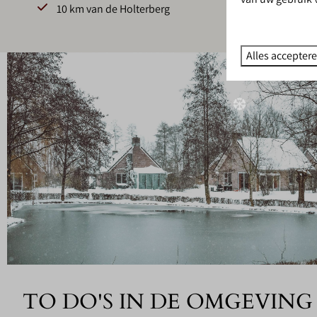
10 km van de Holterberg
❆
✽
Alles accepter
❆
✽
TO DO'S IN DE OMGEVING