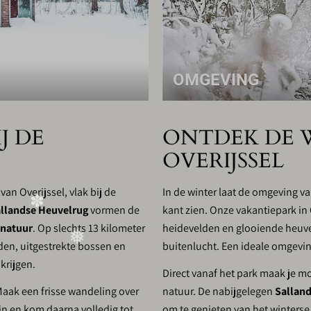
OMGEVING
J DE
ONTDEK DE W
OVERIJSSEL
an Overijssel, vlak bij de
In de winter laat de omgeving v
allandse Heuvelrug
vormen de
kant zien. Onze vakantiepark in 
 natuur
. Op slechts 13 kilometer
heidevelden en glooiende heuvels,
lden, uitgestrekte bossen en
buitenlucht. Een ideale omgevi
krijgen.
Direct vanaf het park maak je m
 Maak een frisse wandeling over
natuur. De nabijgelegen
Sallan
in en kom daarna volledig tot
om te genieten van het winterse