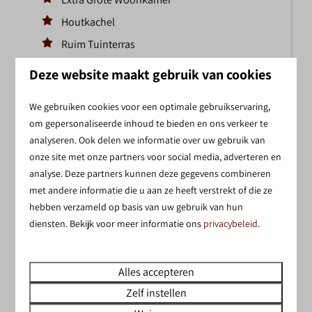
Houtkachel
Ruim Tuinterras
Deze website maakt gebruik van cookies
Bekijken
Boek
We gebruiken cookies voor een optimale gebruikservaring,
om gepersonaliseerde inhoud te bieden en ons verkeer te
analyseren. Ook delen we informatie over uw gebruik van
onze site met onze partners voor social media, adverteren en
Meer resultaten
analyse. Deze partners kunnen deze gegevens combineren
met andere informatie die u aan ze heeft verstrekt of die ze
HUISJE HUREN OP
hebben verzameld op basis van uw gebruik van hun
VAKANTIEPARK
diensten. Bekijk voor meer informatie ons
privacybeleid
.
SALLANDSHOEVE
Alles accepteren
Van plan een huisje te huren met oud en nieuw bij
Zelf instellen
Vakantiepark Sallandshoeve? Ervaar een heerlijke oud en
nieuw in onze
sfeervolle bungalows
. Onze bungalows