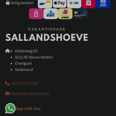
Veilig betalen
Holterweg 85
8112 AE Nieuw Heeten
Overijssel
Nederland
+31(0)572321342
info@sallandshoeve.nl
App met ons