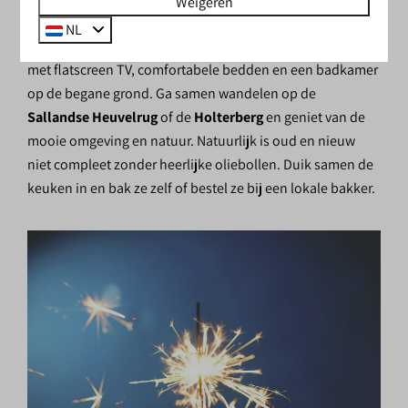
Weigeren
zijn van alle gemakken voorzien voorzien. Zo beschikken
NL
ze over een compleet ingerichte keuken, een woonkamer
met flatscreen TV, comfortabele bedden en een badkamer
op de begane grond. Ga samen wandelen op de
Sallandse Heuvelrug
of de
Holterberg
en geniet van de
mooie omgeving en natuur. Natuurlijk is oud en nieuw
niet compleet zonder heerlijke oliebollen. Duik samen de
keuken in en bak ze zelf of bestel ze bij een lokale bakker.