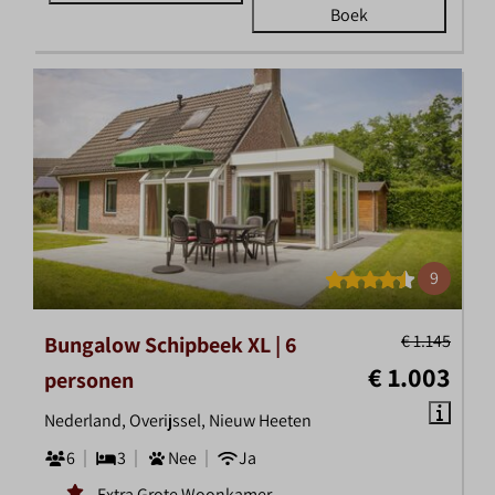
Boek
9
€ 1.145
Bungalow Schipbeek XL | 6
€ 1.003
personen
Nederland, Overijssel, Nieuw Heeten
6
3
Nee
Ja
Extra Grote Woonkamer