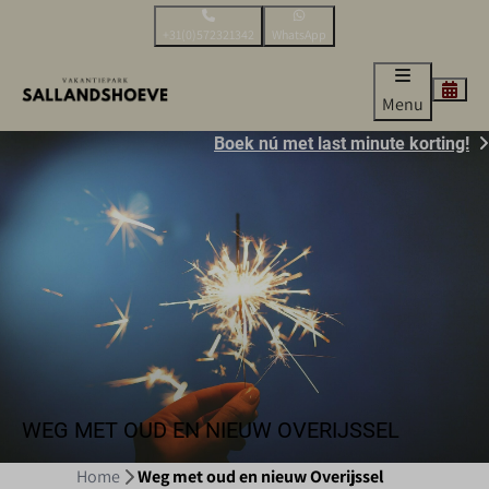
+31(0)572321342
WhatsApp
Menu
Boek nú met last minute korting!
WEG MET OUD EN NIEUW OVERIJSSEL
Home
Weg met oud en nieuw Overijssel