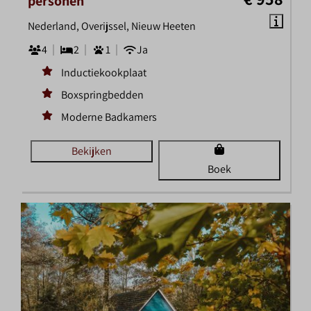
personen
Nederland, Overijssel, Nieuw Heeten
4
2
1
Ja
Inductiekookplaat
Boxspringbedden
Moderne Badkamers
Bekijken
Boek