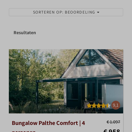
SORTEREN OP: BEOORDELING
Resultaten
9,1
€ 1.097
Bungalow Palthe Comfort | 4
€ 958