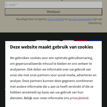
Verstuur
Beveiligd door reCaptcha,
privacybeleid
en
servicevoorwaarden
zijn van
toepassing.
Veilig betalen
Deze website maakt gebruik van cookies
We gebruiken cookies voor een optimale gebruikservaring,
om gepersonaliseerde inhoud te bieden en ons verkeer te
analyseren. Ook delen we informatie over uw gebruik van
onze site met onze partners voor social media, adverteren en
analyse. Deze partners kunnen deze gegevens combineren
met andere informatie die u aan ze heeft verstrekt of die ze
Holterweg 85
hebben verzameld op basis van uw gebruik van hun
8112 AE Nieuw Heeten
diensten. Bekijk voor meer informatie ons
privacybeleid
.
Overijssel
Nederland