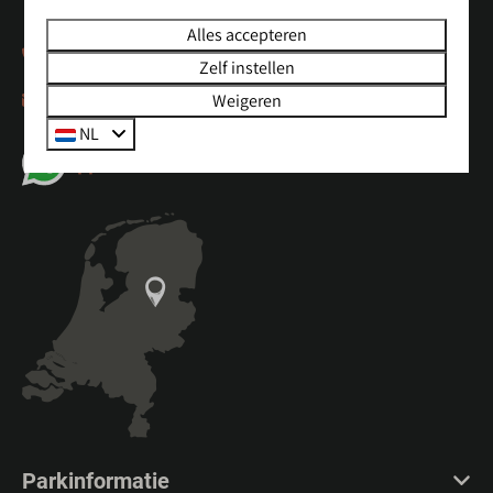
Alles accepteren
+31(0)572321342
Zelf instellen
Weigeren
info@sallandshoeve.nl
NL
App met ons
Parkinformatie