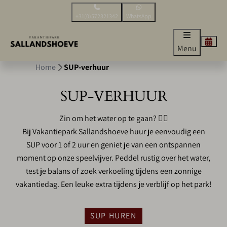
+31(0)572321342
WhatsApp
Menu
Home
SUP-verhuur
SUP-VERHUUR
Zin om het water op te gaan? 🏄‍♂️
Bij Vakantiepark Sallandshoeve huur je eenvoudig een
SUP voor 1 of 2 uur en geniet je van een ontspannen
moment op onze speelvijver. Peddel rustig over het water,
test je balans of zoek verkoeling tijdens een zonnige
vakantiedag. Een leuke extra tijdens je verblijf op het park!
SUP HUREN