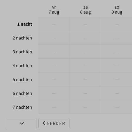
vr
za
zo
7 aug
8 aug
9 aug
—
—
—
1 nacht
—
—
—
2 nachten
—
—
—
3 nachten
—
—
—
4 nachten
—
—
—
5 nachten
—
—
—
6 nachten
—
—
—
7 nachten
EERDER