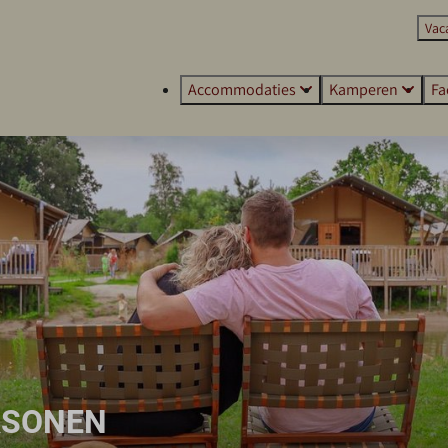
Vac
Accommodaties
Kamperen
Fa
ERSONEN