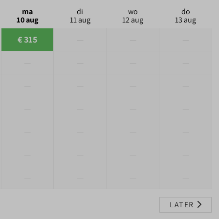
ma
di
wo
do
10 aug
11 aug
12 aug
13 aug
€ 315
—
—
—
—
—
—
—
—
—
—
—
—
—
—
—
—
—
—
—
—
—
—
—
—
—
—
—
LATER