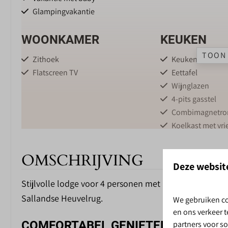
Glampingvakantie
WOONKAMER
KEUKEN
TOON 
Zithoek
Keuken
Flatscreen TV
Eettafel
Wijnglazen
4-pits gasstel
Combimagnetro
Koelkast met vri
Nespresso koffi
Oven
OMSCHRIJVING
Deze websit
Vaatwasser
Waterkoker
Stijlvolle lodge voor 4 personen met natuurzicht, ov
Sallandse Heuvelrug.
We gebruiken co
BUITEN
PARKFACILI
en ons verkeer 
SALLANDS
COMFORTABEL GENIETEN IN DE NA
partners voor s
Tuinmeubels