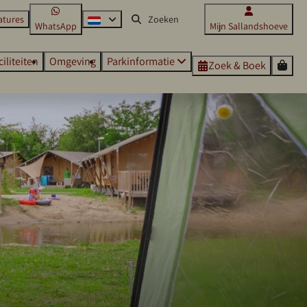
atures
WhatsApp
Mijn Sallandshoeve
ciliteiten
Omgeving
Parkinformatie
Zoek & Boek