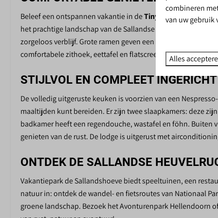
combineren met 
Veranda
Winkel
Beleef een ontspannen vakantie in de
Tiny Wander Lodge
vo
van uw gebruik 
Binnenzwemba
het prachtige landschap van de Sallandse Heuvelrug. Deze mode
Midgetgolf
zorgeloos verblijf. Grote ramen geven een panoramisch uitzi
Tafeltennistafel
comfortabele zithoek, eettafel en flatscreen TV zorgt voor ge
Alles accepter
Buitenspeeltuin
Binnenspeeltui
STIJLVOL EN COMPLEET INGERICHT
Interactieve vo
De volledig uitgeruste keuken is voorzien van een Nespresso
Spellenplein
maaltijden kunt bereiden. Er zijn twee slaapkamers: deze zi
Speelvijver
badkamer heeft een regendouche, wastafel en föhn. Buiten vin
Skelterverhuur
genieten van de rust. De lodge is uitgerust met airconditionin
Receptie
Restaurant
ONTDEK DE SALLANDSE HEUVELRU
Toiletgebouw
Fietsverhuur
Vakantiepark de Sallandshoeve biedt speeltuinen, een restaura
natuur in: ontdek de wandel- en fietsroutes van Nationaal Pa
groene landschap. Bezoek het Avonturenpark Hellendoorn of 