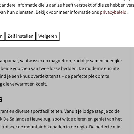
andere informatie die u aan ze heeft verstrekt of die ze hebben ve
or 4 personen op Vakantiepark de Sallandshoeve, midden in
van hun diensten. Bekijk voor meer informatie ons
privacybeleid
.
d
rne lodge is stijlvol ingericht en biedt alles voor een
cht op de groene natuur, terwijl de woonkamer met
zelligheid binnen.
en
Zelf instellen
Weigeren
n
etbalmuur
-apparaat, vaatwasser en magnetron, zodat je samen heerlijke
jn beide voorzien van twee losse bedden. De moderne ensuite
d je een knus overdekt terras – de perfecte plek om te
g die verwarmt én koelt.
G
nt en diverse sportfaciliteiten. Vanuit je lodge stap je zo de
rk De Sallandse Heuvelrug, spot wilde dieren en geniet van het
trotseer de mountainbikepaden in de regio. De perfecte mix