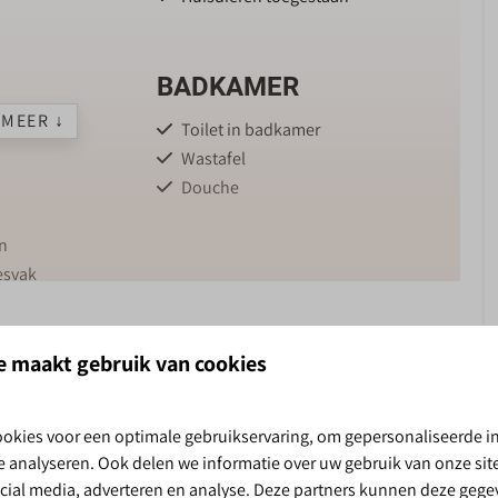
BADKAMER
MEER ↓
Toilet in badkamer
Wastafel
Douche
n
esvak
emachine
e maakt gebruik van cookies
erdekt terras en moderne badkamer, midden in de
okies voor een optimale gebruikservaring, om gepersonaliseerde i
TEITEN DE
te analyseren. Ook delen we informatie over uw gebruik van onze si
HOEVE
TUUR
ocial media, adverteren en analyse. Deze partners kunnen deze geg