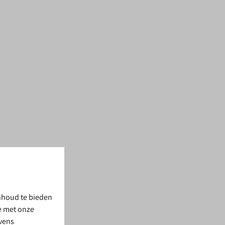
nhoud te bieden
te met onze
evens