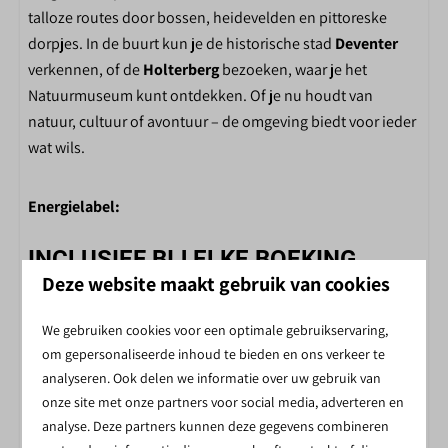
Midgetgolf
talloze routes door bossen, heidevelden en pittoreske
Tafeltennistafel
dorpjes. In de buurt kun je de historische stad
Deventer
Buitenspeeltuin
verkennen, of de
Holterberg
bezoeken, waar je het
Binnenspeeltuin
Natuurmuseum kunt ontdekken. Of je nu houdt van
Interactieve voetbalmuur
natuur, cultuur of avontuur – de omgeving biedt voor ieder
Spellenplein
wat wils.
Fietsverhuur
Toiletgebouw
Energielabel:
Speelvijver
Skelterverhuur
INCLUSIEF BIJ ELKE BOEKING
Receptie
Deze website maakt gebruik van cookies
Restaurant
We gebruiken cookies voor een optimale gebruikservaring,
GRATIS WIFI BIJ JOUW ACCOMMODATIE
om gepersonaliseerde inhoud te bieden en ons verkeer te
analyseren. Ook delen we informatie over uw gebruik van
onze site met onze partners voor social media, adverteren en
analyse. Deze partners kunnen deze gegevens combineren