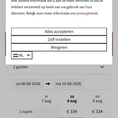
met andere informatie die u aan ze heeft verstrekt of die ze
ZWEMMEN IN HET BINNENZWEMBAD
hebben verzameld op basis van uw gebruik van hun
diensten. Bekijk voor meer informatie ons
privacybeleid
.
Alles accepteren
Zelf instellen
BESCHIKBAARHEID EN PRIJS
Weigeren
NL
2 gasten
za
08-08-2026
ma
10-08-2026
vr
za
zo
7 aug
8 aug
9 aug
—
€ 334
€ 334
1 nacht