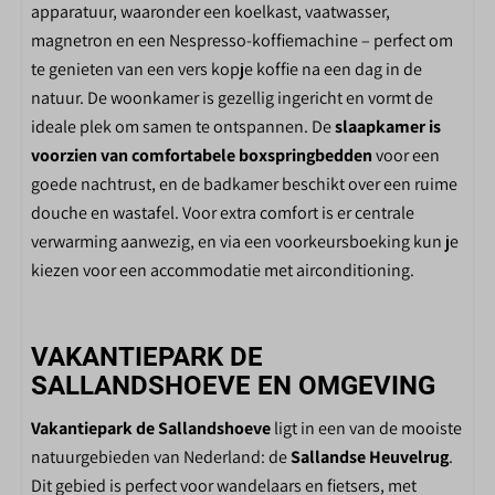
apparatuur, waaronder een koelkast, vaatwasser,
BADKAMER
magnetron en een Nespresso-koffiemachine – perfect om
Wastafel
te genieten van een vers kopje koffie na een dag in de
Douche
natuur. De woonkamer is gezellig ingericht en vormt de
Badkamer met douche en wastafel
ideale plek om samen te ontspannen. De
slaapkamer is
voorzien van comfortabele boxspringbedden
voor een
BUITEN
goede nachtrust, en de badkamer beschikt over een ruime
douche en wastafel. Voor extra comfort is er centrale
Parasol
verwarming aanwezig, en via een voorkeursboeking kun je
Patio
kiezen voor een accommodatie met airconditioning.
Eigen parkeerplaats
Tuinmeubels
VAKANTIEPARK DE
PARKFACILITEITEN DE
SALLANDSHOEVE EN OMGEVING
SALLANDSHOEVE
Vakantiepark de Sallandshoeve
ligt in een van de mooiste
Winkel
natuurgebieden van Nederland: de
Sallandse Heuvelrug
.
Binnenzwembad
Dit gebied is perfect voor wandelaars en fietsers, met