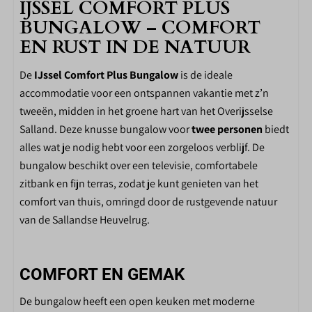
IJSSEL COMFORT PLUS
Eettafel
BUNGALOW – COMFORT
Keuken
EN RUST IN DE NATUUR
Drinkglazen
De
IJssel Comfort Plus Bungalow
Wijnglazen
is de ideale
accommodatie voor een ontspannen vakantie met z’n
4-pits gasstel
tweeën, midden in het groene hart van het Overijsselse
Complete keukeninventaris
Salland. Deze knusse bungalow voor
Koelkast met vriesvak
twee personen
biedt
alles wat je nodig hebt voor een zorgeloos verblijf. De
Nespresso koffiemachine
bungalow beschikt over een televisie, comfortabele
Vaatwasser
zitbank en fijn terras, zodat je kunt genieten van het
SLAAPKAMER
comfort van thuis, omringd door de rustgevende natuur
van de Sallandse Heuvelrug.
Aantal slaapkamers: 1
Stopcontact bij bed
Kledingkast
COMFORT EN GEMAK
Afmeting bedden 80*200cm
De bungalow heeft een open keuken met moderne