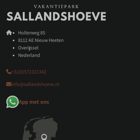
Holterweg 85
8112 AE Nieuw Heeten
Overijssel
Nederland
+31(0)572321342
info@sallandshoeve.nl
App met ons