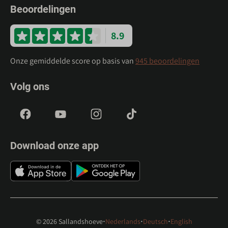
Beoordelingen
8.9
Onze gemiddelde score op basis van
945 beoordelingen
Volg ons
Download onze app
·
·
·
© 2026 Sallandshoeve
Nederlands
Deutsch
English