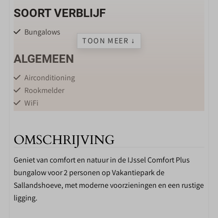
SOORT VERBLIJF
Bungalows
TOON MEER ↓
ALGEMEEN
Airconditioning
Rookmelder
WiFi
Centrale verwarming
Huisdieren toegestaan
OMSCHRIJVING
WOONKAMER
Geniet van comfort en natuur in de IJssel Comfort Plus
bungalow voor 2 personen op Vakantiepark de
Zithoek
Sallandshoeve, met moderne voorzieningen en een rustige
Flatscreen TV
ligging.
KEUKEN