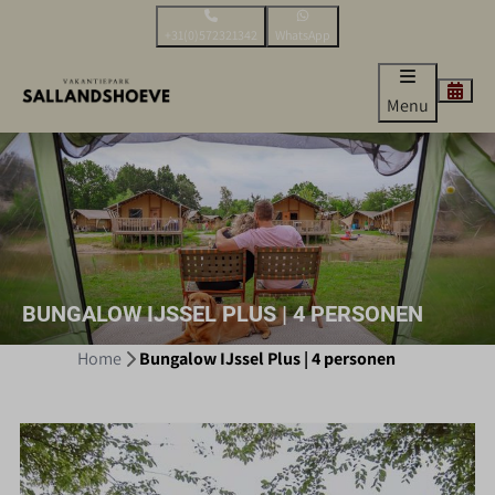
+31(0)572321342
WhatsApp
Menu
BUNGALOW IJSSEL PLUS | 4 PERSONEN
Home
Bungalow IJssel Plus | 4 personen