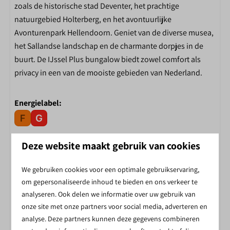
zoals de historische stad Deventer, het prachtige
Toiletgebouw
natuurgebied Holterberg, en het avontuurlijke
Restaurant
Avonturenpark Hellendoorn. Geniet van de diverse musea,
Receptie
het Sallandse landschap en de charmante dorpjes in de
buurt. De IJssel Plus bungalow biedt zowel comfort als
privacy in een van de mooiste gebieden van Nederland.
Energielabel:
INCLUSIEF BIJ ELKE BOEKING
Deze website maakt gebruik van cookies
We gebruiken cookies voor een optimale gebruikservaring,
om gepersonaliseerde inhoud te bieden en ons verkeer te
GRATIS WIFI BIJ JOUW ACCOMMODATIE
analyseren. Ook delen we informatie over uw gebruik van
onze site met onze partners voor social media, adverteren en
analyse. Deze partners kunnen deze gegevens combineren