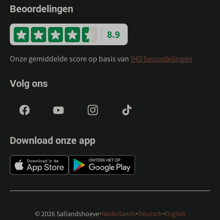
Beoordelingen
8.9
Onze gemiddelde score op basis van
945 beoordelingen
Volg ons
Download onze app
·
·
·
© 2026 Sallandshoeve
Nederlands
Deutsch
English