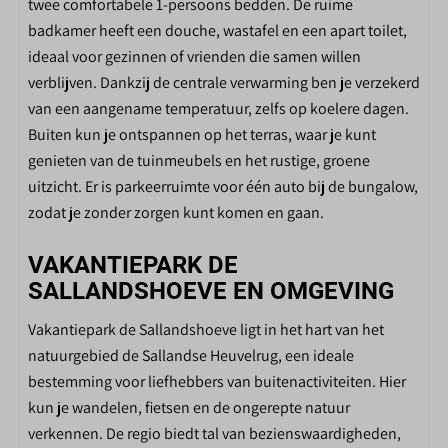
Patio
twee comfortabele 1-persoons bedden. De ruime
Eigen parkeerplaats
badkamer heeft een douche, wastafel en een apart toilet,
Tuinmeubels
ideaal voor gezinnen of vrienden die samen willen
verblijven. Dankzij de centrale verwarming ben je verzekerd
PARKFACILITEITEN DE
van een aangename temperatuur, zelfs op koelere dagen.
SALLANDSHOEVE
Buiten kun je ontspannen op het terras, waar je kunt
genieten van de tuinmeubels en het rustige, groene
Tafeltennistafel
uitzicht. Er is parkeerruimte voor één auto bij de bungalow,
Midgetgolf
zodat je zonder zorgen kunt komen en gaan.
Binnenzwembad
Winkel
VAKANTIEPARK DE
Buitenspeeltuin
SALLANDSHOEVE EN OMGEVING
Binnenspeeltuin
Vakantiepark de Sallandshoeve ligt in het hart van het
Interactieve voetbalmuur
natuurgebied de Sallandse Heuvelrug, een ideale
Spellenplein
bestemming voor liefhebbers van buitenactiviteiten. Hier
Speelvijver
kun je wandelen, fietsen en de ongerepte natuur
Skelterverhuur
verkennen. De regio biedt tal van bezienswaardigheden,
Fietsverhuur