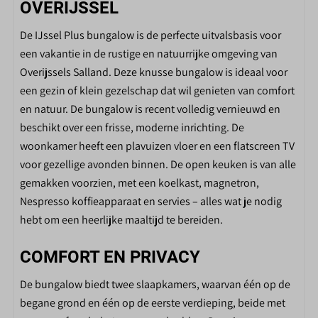
OVERIJSSEL
Magnetron met grillfunctie
Nespresso koffiemachine
De IJssel Plus bungalow is de perfecte uitvalsbasis voor
een vakantie in de rustige en natuurrijke omgeving van
SLAAPKAMER
Overijssels Salland. Deze knusse bungalow is ideaal voor
een gezin of klein gezelschap dat wil genieten van comfort
Aantal slaapkamers: 2
en natuur. De bungalow is recent volledig vernieuwd en
Stopcontact bij bed
beschikt over een frisse, moderne inrichting. De
Kledingkast
woonkamer heeft een plavuizen vloer en een flatscreen TV
Afmeting bedden 80*200cm
voor gezellige avonden binnen. De open keuken is van alle
gemakken voorzien, met een koelkast, magnetron,
BADKAMER
Nespresso koffieapparaat en servies – alles wat je nodig
Wastafel
hebt om een heerlijke maaltijd te bereiden.
Douche
Badkamer met douche en wastafel
COMFORT EN PRIVACY
De bungalow biedt twee slaapkamers, waarvan één op de
BUITEN
begane grond en één op de eerste verdieping, beide met