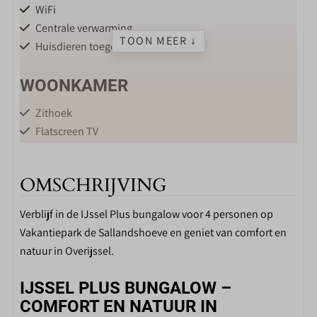
WiFi
Centrale verwarming
TOON MEER ↓
Huisdieren toegestaan
WOONKAMER
Zithoek
Flatscreen TV
KEUKEN
OMSCHRIJVING
Eettafel
Verblijf in de IJssel Plus bungalow voor 4 personen op
Keuken
Vakantiepark de Sallandshoeve en geniet van comfort en
Drinkglazen
natuur in Overijssel.
Wijnglazen
4-pits gasstel
IJSSEL PLUS BUNGALOW –
Complete keukeninventaris
COMFORT EN NATUUR IN
Koelkast met vriesvak