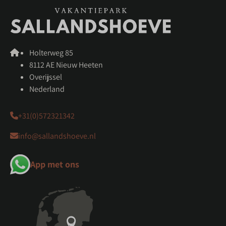
Holterweg 85
8112 AE Nieuw Heeten
Overijssel
Nederland
+31(0)572321342
info@sallandshoeve.nl
App met ons